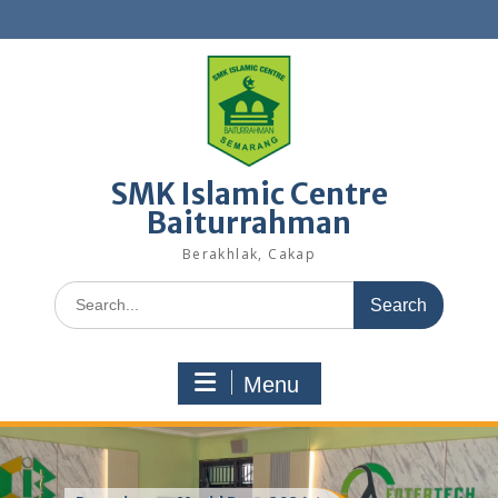
Skip
to
content
SMK Islamic Centre
Baiturrahman
Berakhlak, Cakap
Search
for:
Menu