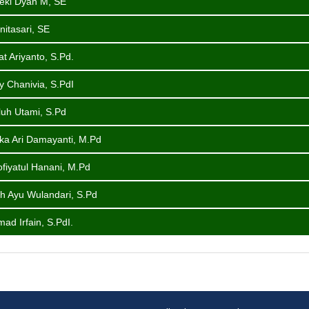
eki Dyah M, SE
nitasari, SE
at Ariyanto, S.Pd.
y Chanivia, S.PdI
uh Utami, S.Pd
ka Ari Damayanti, M.Pd
fiyatul Hanani, M.Pd
h Ayu Wulandari, S.Pd
ad Irfain, S.PdI.