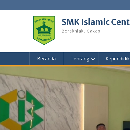
Skip
to
content
SMK Islamic Cen
Berakhlak, Cakap
Beranda
Tentang
Kependidi