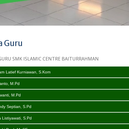
a Guru
GURU SMK ISLAMIC CENTRE BAITURRAHMAN
am Latief Kurniawan, S.Kom
anto, M.Pd
wanti, M.Pd
dy Septian, S.Pd
 Listiyawati, S.Pd