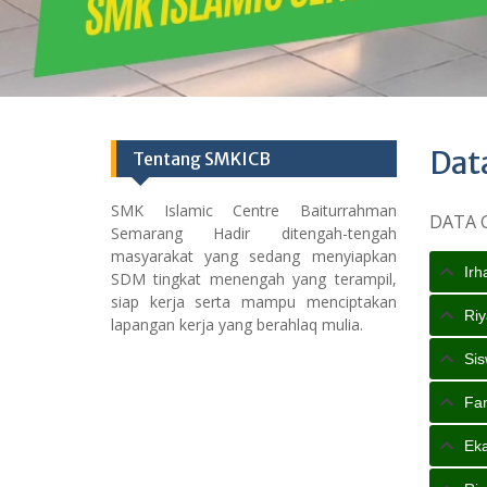
Dat
Tentang SMKICB
SMK Islamic Centre Baiturrahman
DATA 
Semarang Hadir ditengah-tengah
masyarakat yang sedang menyiapkan
Irh
SDM tingkat menengah yang terampil,
siap kerja serta mampu menciptakan
Riy
lapangan kerja yang berahlaq mulia.
Sis
Fan
Eka