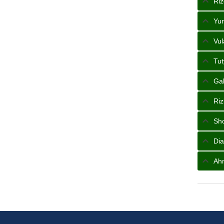
Riz
Yur
Vul
Tut
Gal
Riz
Sho
Dia
Ahm