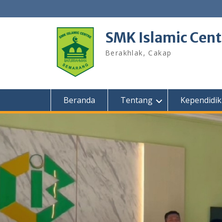
Skip
to
content
SMK Islamic Cen
Berakhlak, Cakap
Beranda
Tentang
Kependidi