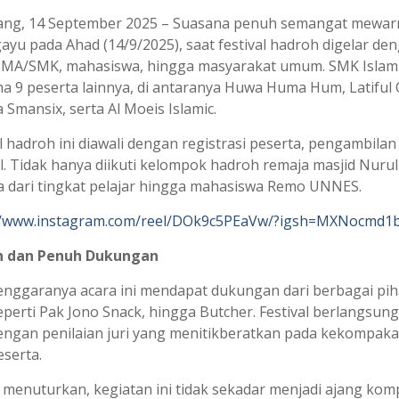
ng, 14 September 2025 – Suasana penuh semangat mewarn
ayu pada Ahad (14/9/2025), saat festival hadroh digelar de
SMA/SMK, mahasiswa, hingga masyarakat umum. SMK Islamic
a 9 peserta lainnya, di antaranya Huwa Huma Hum, Latiful
Smansix, serta Al Moeis Islamic.
al hadroh ini diawali dengan registrasi peserta, pengambila
l. Tidak hanya diikuti kelompok hadroh remaja masjid Nurul
a dari tingkat pelajar hingga mahasiswa Remo UNNES.
//www.instagram.com/reel/DOk9c5PEaVw/?igsh=MXNocmd
h dan Penuh Dukungan
enggaranya acara ini mendapat dukungan dari berbagai piha
eperti Pak Jono Snack, hingga Butcher. Festival berlangsun
engan penilaian juri yang menitikberatkan pada kekompakan 
eserta.
a menuturkan, kegiatan ini tidak sekadar menjadi ajang ko