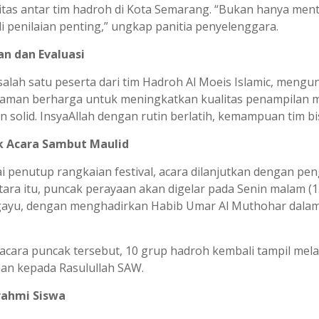
itas antar tim hadroh di Kota Semarang. “Bukan hanya mental
i penilaian penting,” ungkap panitia penyelenggara.
n dan Evaluasi
salah satu peserta dari tim Hadroh Al Moeis Islamic, meng
aman berharga untuk meningkatkan kualitas penampilan mer
 solid. InsyaAllah dengan rutin berlatih, kemampuan tim bisa
k Acara Sambut Maulid
i penutup rangkaian festival, acara dilanjutkan dengan 
ara itu, puncak perayaan akan digelar pada Senin malam (
ayu, dengan menghadirkan Habib Umar Al Muthohar dala
acara puncak tersebut, 10 grup hadroh kembali tampil mel
aan kepada Rasulullah SAW.
rahmi Siswa