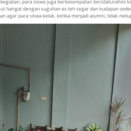
a kegiatan, para siswa juga berkesempatan bersilaturahmi k
ut hangat dengan suguhan es teh segar dan kudapan seder
an agar para siswa kelak, ketika menjadi alumni, tidak me