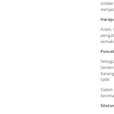
solidar
menjad
Harapa
Azam, 
pengal
semakin
Punca
Sebaga
Sement
Karang
SAW.
Dalam 
kecint
Silatu