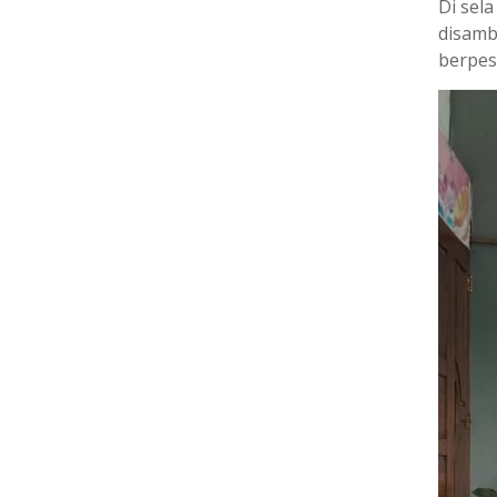
Di sel
disamb
berpes