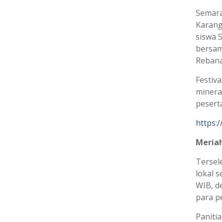
Semara
Karang
siswa 
bersam
Rebana 
Festiv
minera
pesert
https:
Meria
Tersel
lokal s
WIB, d
para p
Paniti