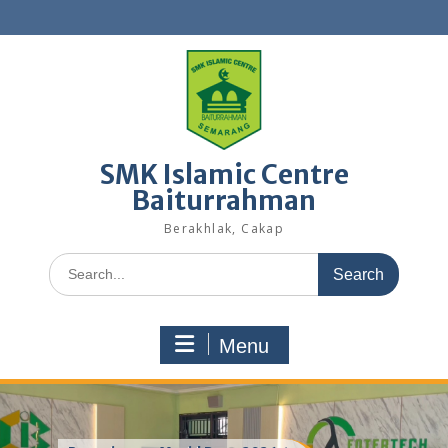
Skip
to
content
SMK Islamic Centre
Baiturrahman
Berakhlak, Cakap
Search
for:
Menu