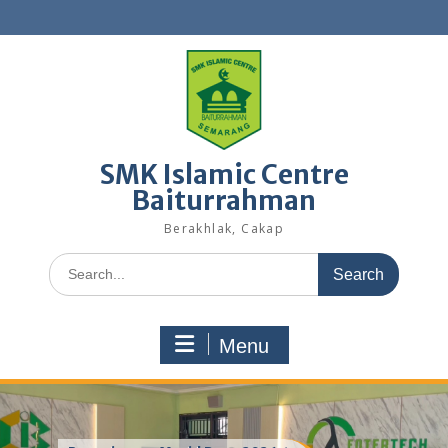
Skip
to
content
SMK Islamic Centre
Baiturrahman
Berakhlak, Cakap
Search
for:
Menu