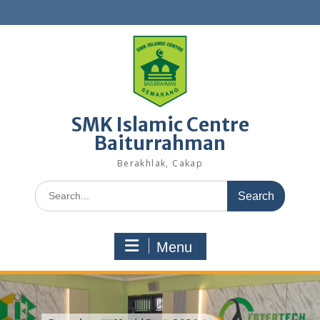
Skip
to
content
SMK Islamic Centre
Baiturrahman
Berakhlak, Cakap
Search
for:
Menu