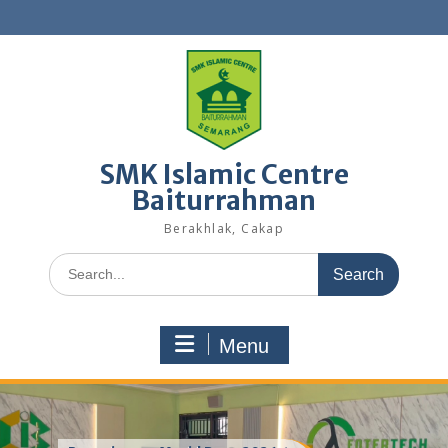
Skip
to
content
SMK Islamic Centre
Baiturrahman
Berakhlak, Cakap
Search
for:
Menu