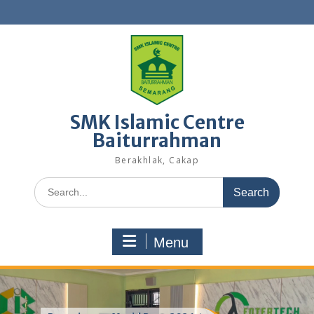
Skip
to
content
SMK Islamic Centre
Baiturrahman
Berakhlak, Cakap
Search
for:
Menu