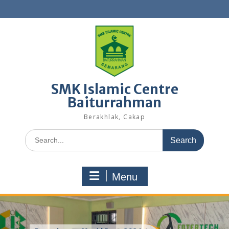
Skip
to
content
SMK Islamic Centre
Baiturrahman
Berakhlak, Cakap
Search
for:
Menu