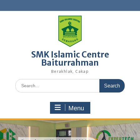
Skip
to
content
SMK Islamic Centre
Baiturrahman
Berakhlak, Cakap
Search
for:
Menu