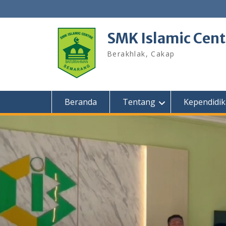
Skip
to
content
SMK Islamic Cen
Berakhlak, Cakap
Beranda
Tentang
Kependidi