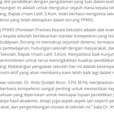
g ahli pendidikan dengan pengalaman yang luas dalam evalu
unjungan ini adalah untuk mengukur sejauh mana kepala se
ng, Bapak Irham Latif, S.Kom, telah berhasil mengelola 
ensi yang telah ditetapkan dalam borang PPKKS.
 PPKKS (Penilaian Prestasi Kepala Sekolah) adalah alat ev
si kepala sekolah berdasarkan standar kompetensi yang tel
budayaan. Borang ini mencakup sejumlah dimensi, termas
as pembelajaran, hubungan sekolah dengan masyarakat, dan
 Sekolah, Bapak Irham Latif, S.Kom, menyambut baik kunj
berkomitmen untuk terus meningkatkan kualitas pendidikan
ng. Kedatangan pengawas sekolah hari ini adalah kesemp
konstruktif yang akan membantu kami lebih baik lagi dalam m
as sekolah, Dr. Ahlis Qoidah Noor, S.Pd, M.Pd, menjelask
berbasis kompetensi sangat penting untuk memastikan kep
ahuan yang diperlukan untuk mencapai tujuan pendidikan y
anya hasil akademis, tetapi juga aspek-aspek lain seperti p
kat, dan pengembangan inovasi di sekolah ini,” kata Dr. Ahl