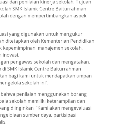
asi dan penilaian kinerja sekolah. Tujuan
kolah SMK Islamic Centre Baiturrahman
sekolah dengan mempertimbangkan aspek
aluasi yang digunakan untuk mengukur
ah ditetapkan oleh Kementerian Pendidikan
uk kepemimpinan, manajemen sekolah,
 inovasi.
ungan pengawas sekolah dan mengatakan,
 di SMK Islamic Centre Baiturrahman
atan bagi kami untuk mendapatkan umpan
engelola sekolah ini”.
an bahwa penilaian menggunakan borang
ala sekolah memiliki keterampilan dan
ang diinginkan. “Kami akan mengevaluasi
engelolaan sumber daya, partisipasi
is.