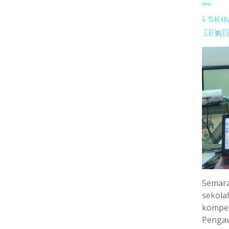
Semara
sekola
kompet
Pengaw