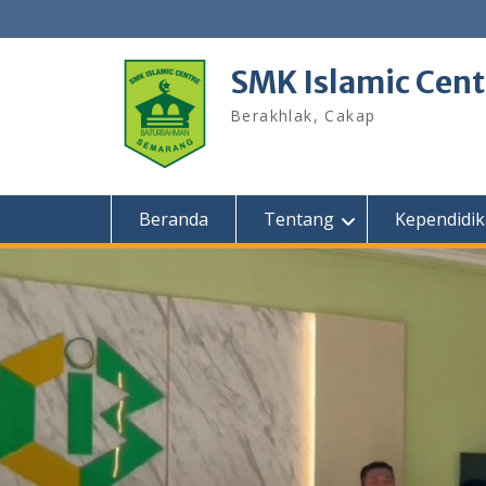
Skip
to
content
SMK Islamic Cen
Berakhlak, Cakap
Beranda
Tentang
Kependidi