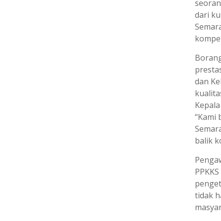
seoran
dari k
Semara
kompet
Borang
presta
dan Ke
kualit
Kepala
“Kami 
Semara
balik 
Pengaw
PPKKS 
penget
tidak h
masyara