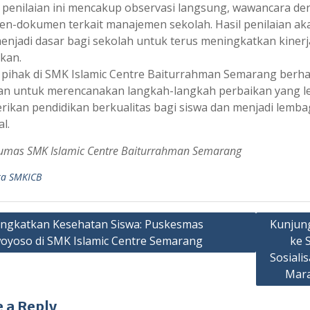
 penilaian ini mencakup observasi langsung, wawancara den
n-dokumen terkait manajemen sekolah. Hasil penilaian aka
enjadi dasar bagi sekolah untuk terus meningkatkan kine
kan.
pihak di SMK Islamic Centre Baiturrahman Semarang berhara
an untuk merencanakan langkah-langkah perbaikan yang leb
ikan pendidikan berkualitas bagi siswa dan menjadi lemba
l.
Humas SMK Islamic Centre Baiturrahman Semarang
ta SMKICB
ngkatkan Kesehatan Siswa: Puskesmas
Kunjun
oyoso di SMK Islamic Centre Semarang
ke 
ation
Sosiali
Mara
 a Reply