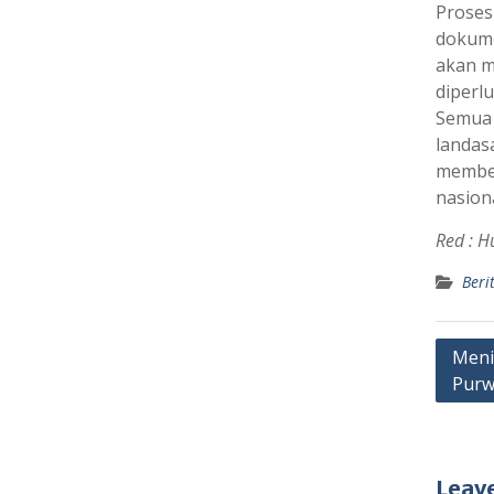
Proses
dokume
akan m
diperlu
Semua 
landas
member
nasiona
Red : 
Beri
Post
Meni
Purw
navig
Leave