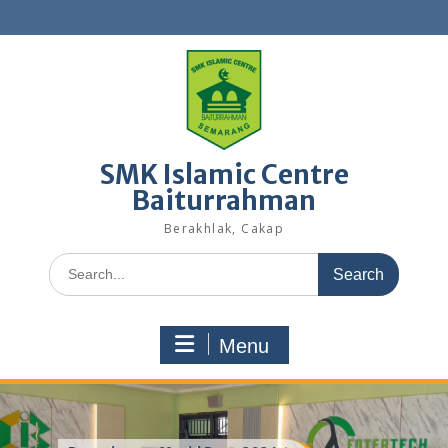
Skip
to
content
SMK Islamic Centre
Baiturrahman
Berakhlak, Cakap
Search
for:
Menu