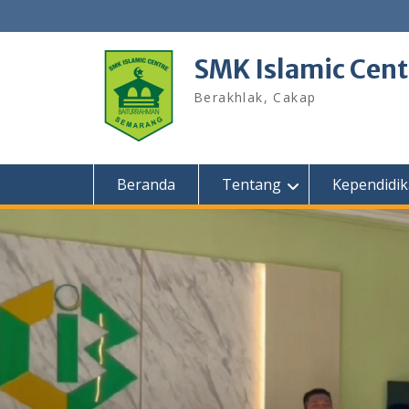
Skip
to
content
SMK Islamic Cen
Berakhlak, Cakap
Beranda
Tentang
Kependidi