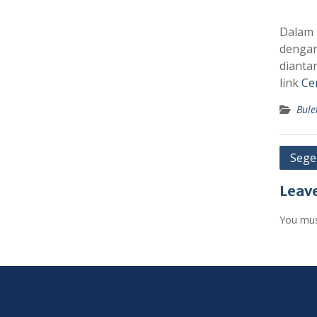
Dalam 
dengan
dianta
link
Ce
Bule
Post
Sege
navig
Leave
You mu