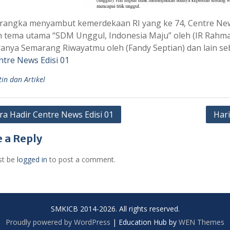
rangka menyambut kemerdekaan RI yang ke 74, Centre Ne
 tema utama “SDM Unggul, Indonesia Maju” oleh (IR Rahma
ranya Semarang Riwayatmu oleh (Fandy Septian) dan lain se
ntre News Edisi 01
tin dan Artikel
ra Hadir Centre News Edisi 01
Har
ation
 a Reply
st be
logged in
to post a comment.
SMKICB 2014-2026. All rights reserved.
Proudly powered by WordPress
|
Education Hub by
WEN Themes