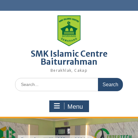
Skip
to
content
SMK Islamic Centre
Baiturrahman
Berakhlak, Cakap
Search
for:
Menu