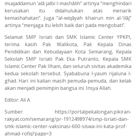
muqaddamun ‘alā jalbi l-mashālih” artinya “menghindari
kerusakan itu didahulukan atas menarik
kemashahatan”. Juga “al-wiqāyah khairun min al-‘ilāj”
artinya “menjaga itu lebih baik dari pada mengobati”.
Selamat SMP Isriati dan SMK Islamic Center YPKPI,
terima kasih Pak Walikota, Pak Kepala Dinas
Pendidikan dan Kebudayaan Kota Semarang, Kepala
Sekolah SMP Isriati Pak Eka Putranto, Kepala SMK
Islamic Center Pak Ilham, dan seluruh sivitas akademika
kedua sekolah tersebut. Syababuna l-yaum rijaluna l-
ghad. Hari ini kalian masih pemuda-pemuda, dan kelak
akan menjadi pemimpin bangsa ini. Insya Allah.
Editor: Ali A
Sumber: https://portalpekalongan.pikiran-
rakyat.com/semarang/pr-1912498974/smp-isriati-dan-
smk-islamic-center-vaksinasi-600-siswa-ini-kata-prof-
ahmad-rofiq?page=3