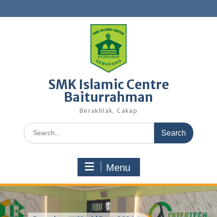
Skip
to
content
SMK Islamic Centre
Baiturrahman
Berakhlak, Cakap
Search
for:
Menu